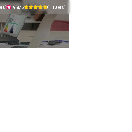
is)
4.9
/5
(
111
avis)
rnet de Vie de l'Habi