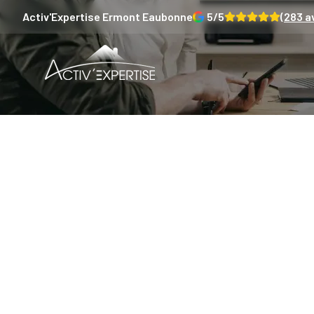
Activ'Expertise
Ermont Eaubonne
5
/5
(
283
av
Le Ca